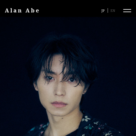
Alan Abe
JP
EN